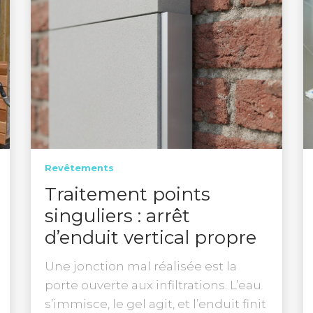
Revêtements
Traitement points
singuliers : arrêt
d’enduit vertical propre
Une jonction mal réalisée est la
porte ouverte aux infiltrations. L’eau
s’immisce, le gel agit, et l’enduit finit