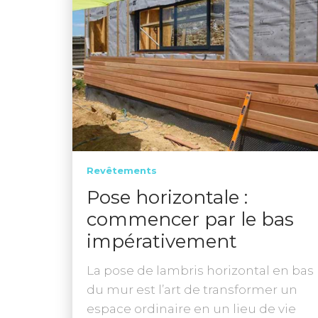
Revêtements
Pose horizontale :
commencer par le bas
impérativement
La pose de lambris horizontal en bas
du mur est l’art de transformer un
espace ordinaire en un lieu de vie